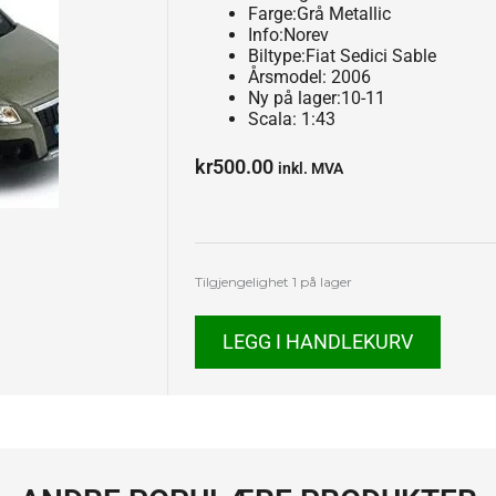
Farge:Grå Metallic
Info:Norev
Biltype:Fiat Sedici Sable
Årsmodel: 2006
Ny på lager:10-11
Scala: 1:43
kr
500.00
inkl. MVA
Fiat
Tilgjengelighet
1 på lager
Sedici
Sable
LEGG I HANDLEKURV
antall