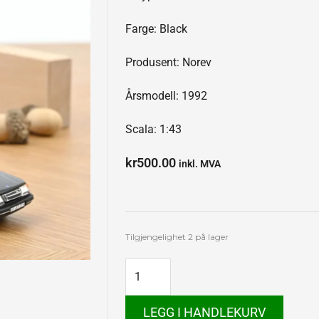
Farge: Black
Produsent: Norev
Årsmodell: 1992
Scala: 1:43
kr
500.00
inkl. MVA
Saab
Tilgjengelighet
2 på lager
900
Turbo
Cabriolet
1992
antall
LEGG I HANDLEKURV