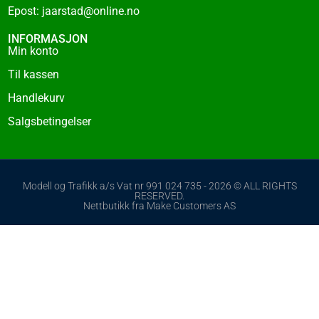
Epost: jaarstad@online.no
INFORMASJON
Min konto
Til kassen
Handlekurv
Salgsbetingelser
Modell og Trafikk a/s Vat nr 991 024 735 - 2026 © ALL RIGHTS
RESERVED.
Nettbutikk fra Make Customers AS