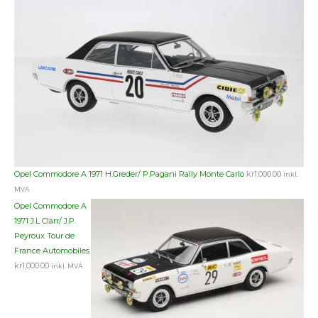
Opel Commodore A 1971 H.Greder/ P.Pagani Rally Monte Carlo
kr
1,000.00
inkl.
MVA
Opel Commodore A
1971 J.L Clarr/ J.P.
Peyroux Tour de
France Automobiles
kr
1,000.00
inkl. MVA