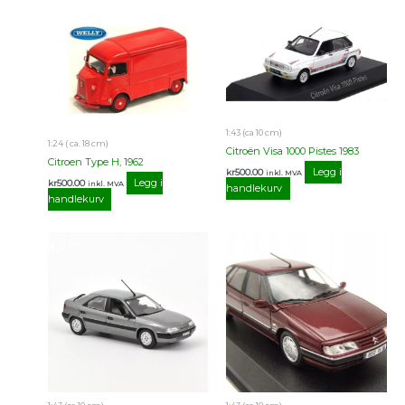
1:43 (ca 10 cm)
1:24 ( ca. 18 cm)
Citroën Visa 1000 Pistes 1983
Citroen Type H, 1962
Legg i
kr
500.00
inkl. MVA
Legg i
kr
500.00
inkl. MVA
handlekurv
handlekurv