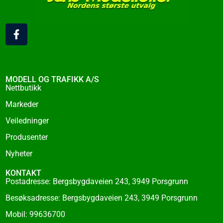
F
a
c
e
b
o
MODELL OG TRAFIKK A/S
o
Nettbutikk
k
Markeder
-
f
Veiledninger
Produsenter
Nyheter
KONTAKT
Postadresse: Bergsbygdaveien 243, 3949 Porsgrunn
Besøksadresse: Bergsbygdaveien 243, 3949 Porsgrunn
Mobil: 99636700