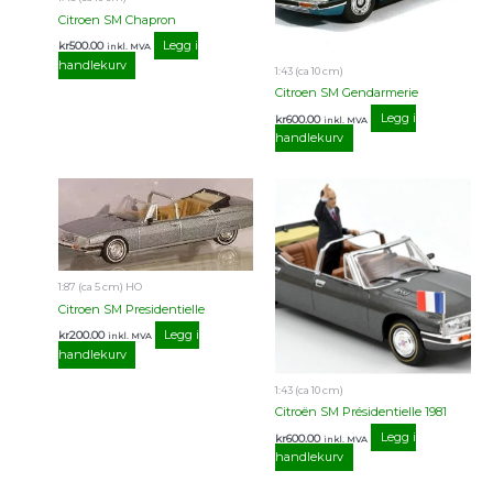
Citroen SM Chapron
Legg i
kr
500.00
inkl. MVA
handlekurv
1:43 (ca 10 cm)
Citroen SM Gendarmerie
Legg i
kr
600.00
inkl. MVA
handlekurv
1:87 (ca 5 cm) HO
Citroen SM Presidentielle
Legg i
kr
200.00
inkl. MVA
handlekurv
1:43 (ca 10 cm)
Citroën SM Présidentielle 1981
Legg i
kr
600.00
inkl. MVA
handlekurv