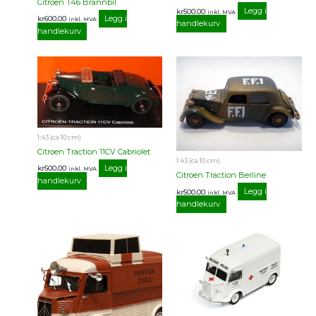
Citroen T46 Brannbil
Legg i
kr
500.00
inkl. MVA
Legg i
kr
600.00
inkl. MVA
handlekurv
handlekurv
1:43 (ca 10 cm)
Citroen Traction 11CV Cabriolet
1:43 (ca 10 cm)
Legg i
kr
500.00
inkl. MVA
Citroen Traction Berline
handlekurv
Legg i
kr
500.00
inkl. MVA
handlekurv