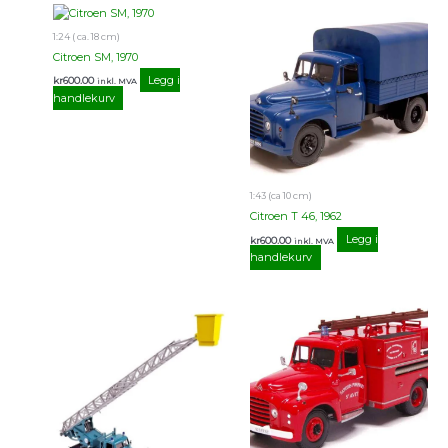
1:24 ( ca. 18 cm)
Citroen SM, 1970
Legg i
kr
600.00
inkl. MVA
handlekurv
1:43 (ca 10 cm)
Citroen T 46, 1962
Legg i
kr
600.00
inkl. MVA
handlekurv