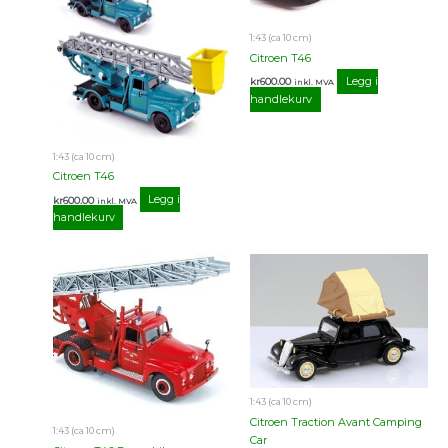
1:43 (ca 10 cm)
Citroen T46
Legg i
kr
600.00
inkl. MVA
handlekurv
1:43 (ca 10 cm)
Citroen T46
Legg i
kr
600.00
inkl. MVA
handlekurv
1:43 (ca 10 cm)
Citroen Traction Avant Camping
1:43 (ca 10 cm)
Car