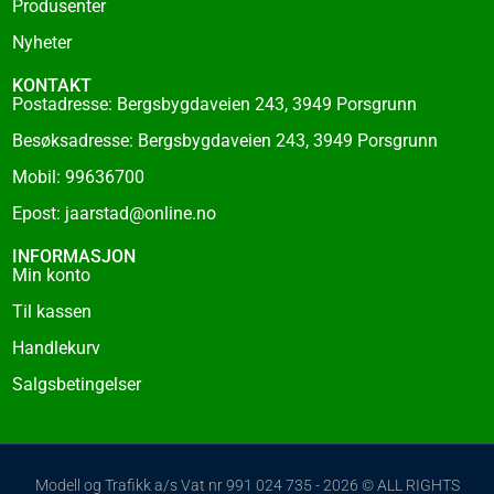
Produsenter
Nyheter
KONTAKT
Postadresse: Bergsbygdaveien 243, 3949 Porsgrunn
Besøksadresse: Bergsbygdaveien 243, 3949 Porsgrunn
Mobil: 99636700
Epost: jaarstad@online.no
INFORMASJON
Min konto
Til kassen
Handlekurv
Salgsbetingelser
Modell og Trafikk a/s Vat nr 991 024 735 - 2026 © ALL RIGHTS