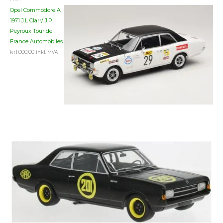
Opel Commodore A
1971 J.L Clarr/ J.P.
Peyroux Tour de
France Automobiles
kr
1,000.00
inkl. MVA