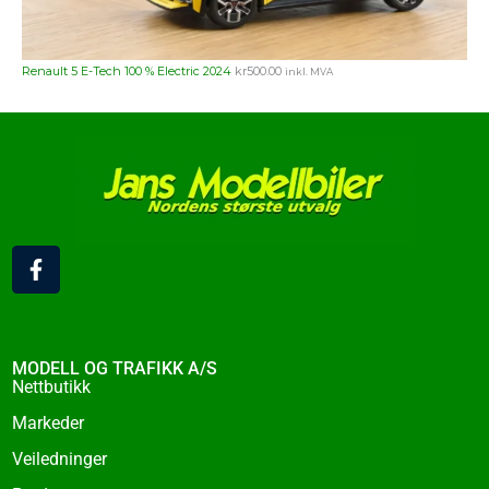
Renault 5 E-Tech 100 % Electric 2024
kr
500.00
inkl. MVA
F
a
c
e
b
o
MODELL OG TRAFIKK A/S
o
Nettbutikk
k
Markeder
-
f
Veiledninger