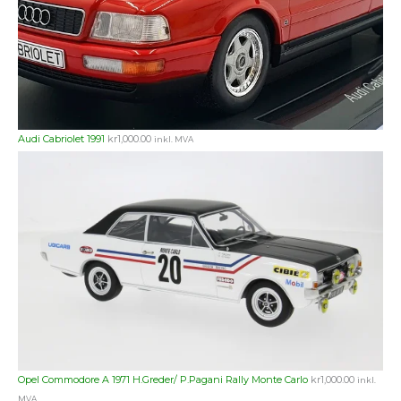
Audi Cabriolet 1991
kr
1,000.00
inkl. MVA
Opel Commodore A 1971 H.Greder/ P.Pagani Rally Monte Carlo
kr
1,000.00
inkl.
MVA