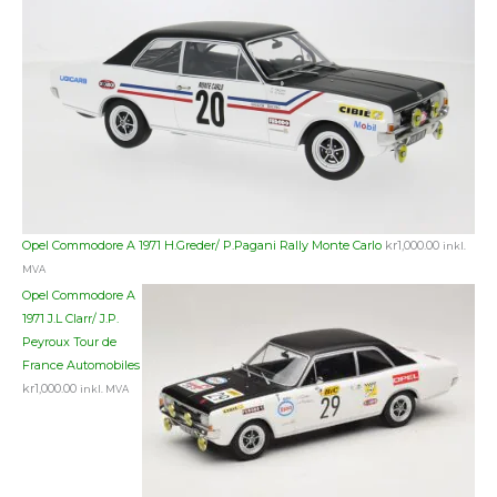
Opel Commodore A 1971 H.Greder/ P.Pagani Rally Monte Carlo
kr
1,000.00
inkl.
MVA
Opel Commodore A
1971 J.L Clarr/ J.P.
Peyroux Tour de
France Automobiles
kr
1,000.00
inkl. MVA