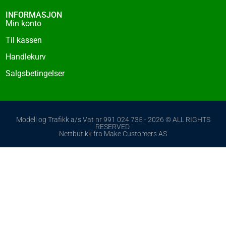
INFORMASJON
Min konto
Til kassen
Handlekurv
Salgsbetingelser
Modell og Trafikk a/s Vat nr 991 024 735 - 2026 © ALL RIGHTS
RESERVED.
Nettbutikk fra Make Customers AS