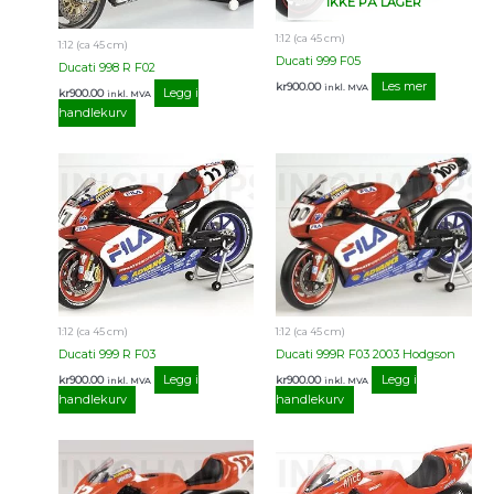
IKKE PÅ LAGER
1:12 (ca 45 cm)
1:12 (ca 45 cm)
Ducati 999 F05
Ducati 998 R F02
Les mer
kr
900.00
inkl. MVA
Legg i
kr
900.00
inkl. MVA
handlekurv
1:12 (ca 45 cm)
1:12 (ca 45 cm)
Ducati 999 R F03
Ducati 999R F03 2003 Hodgson
Legg i
Legg i
kr
900.00
kr
900.00
inkl. MVA
inkl. MVA
handlekurv
handlekurv