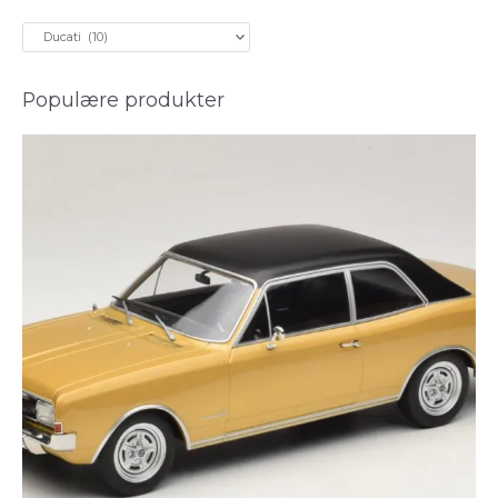
t
e
r
:
Populære produkter