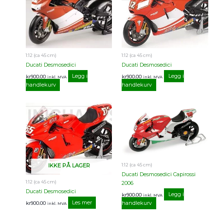
1:12 (ca 45 cm)
1:12 (ca 45 cm)
Ducati Desmosedici
Ducati Desmosedici
Legg i
Legg i
kr
900.00
kr
900.00
inkl. MVA
inkl. MVA
handlekurv
handlekurv
1:12 (ca 45 cm)
IKKE PÅ LAGER
Ducati Desmosedici Capirossi
1:12 (ca 45 cm)
2006
Ducati Desmosedici
Legg i
kr
900.00
inkl. MVA
Les mer
kr
900.00
handlekurv
inkl. MVA