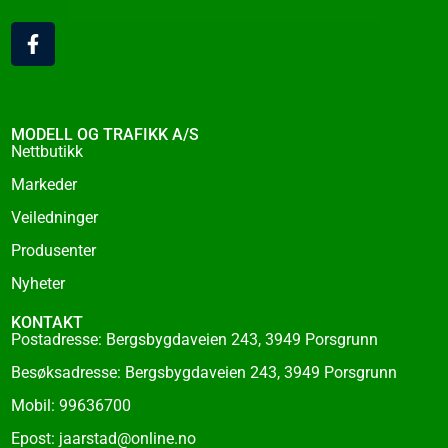
F
a
c
e
b
o
MODELL OG TRAFIKK A/S
o
Nettbutikk
k
Markeder
-
f
Veiledninger
Produsenter
Nyheter
KONTAKT
Postadresse: Bergsbygdaveien 243, 3949 Porsgrunn
Besøksadresse: Bergsbygdaveien 243, 3949 Porsgrunn
Mobil: 99636700
Epost: jaarstad@online.no