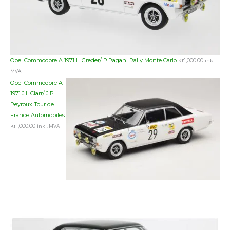
Opel Commodore A 1971 H.Greder/ P.Pagani Rally Monte Carlo
kr
1,000.00
inkl.
MVA
Opel Commodore A
1971 J.L Clarr/ J.P.
Peyroux Tour de
France Automobiles
kr
1,000.00
inkl. MVA