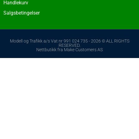
Handlekurv
Salgsbetingelser
Modell og Trafikk a/s Vat nr 991 024 735 - 2026 © ALL RIGHTS
RESERVED.
Nettbutikk fra Make Customers AS