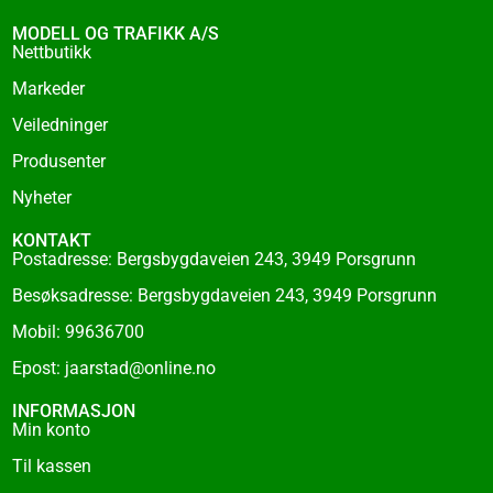
b
o
MODELL OG TRAFIKK A/S
o
Nettbutikk
k
Markeder
-
f
Veiledninger
Produsenter
Nyheter
KONTAKT
Postadresse: Bergsbygdaveien 243, 3949 Porsgrunn
Besøksadresse: Bergsbygdaveien 243, 3949 Porsgrunn
Mobil: 99636700
Epost: jaarstad@online.no
INFORMASJON
Min konto
Til kassen