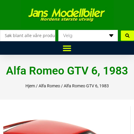
Hopp
rett
til
innholdet
Search
...
Alfa Romeo GTV 6, 1983
Hjem
/
Alfa Romeo
/ Alfa Romeo GTV 6, 1983