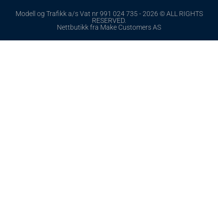
Modell og Trafikk a/s Vat nr 991 024 735 - 2026 © ALL RIGHTS
RESERVED.
Nettbutikk fra Make Customers AS