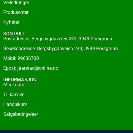
f
Veiledninger
Produsenter
Nyheter
KONTAKT
Postadresse: Bergsbygdaveien 243, 3949 Porsgrunn
Besøksadresse: Bergsbygdaveien 243, 3949 Porsgrunn
Mobil: 99636700
Epost: jaarstad@online.no
INFORMASJON
Min konto
Til kassen
Handlekurv
Salgsbetingelser