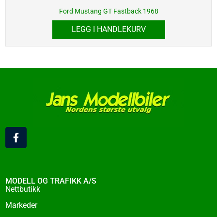
Ford Mustang GT Fastback 1968
LEGG I HANDLEKURV
F
a
c
e
b
o
MODELL OG TRAFIKK A/S
o
Nettbutikk
k
Markeder
-