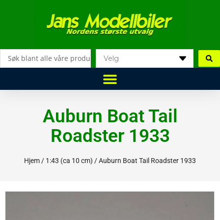
Hopp
rett
til
innholdet
Search
...
Auburn Boat Tail
Roadster 1933
Hjem
/
1:43 (ca 10 cm)
/ Auburn Boat Tail Roadster 1933