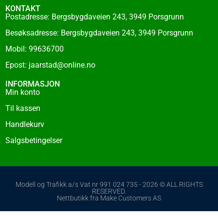
KONTAKT
Postadresse: Bergsbygdaveien 243, 3949 Porsgrunn
Besøksadresse: Bergsbygdaveien 243, 3949 Porsgrunn
Mobil: 99636700
Epost: jaarstad@online.no
INFORMASJON
Min konto
Til kassen
Handlekurv
Salgsbetingelser
Modell og Trafikk a/s Vat nr 991 024 735 - 2026 © ALL RIGHTS
RESERVED.
Nettbutikk fra Make Customers AS