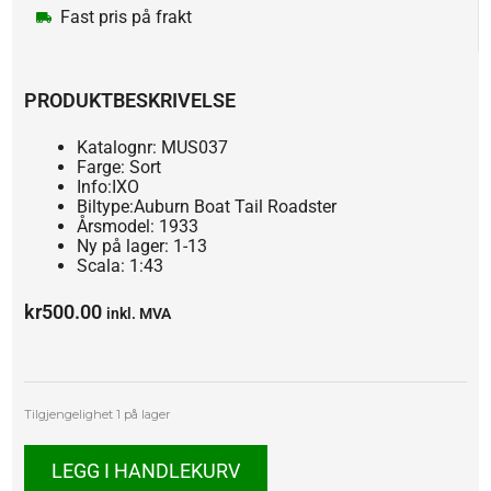
Fast pris på frakt
PRODUKTBESKRIVELSE
Katalognr: MUS037
Farge: Sort
Info:IXO
Biltype:Auburn Boat Tail Roadster
Årsmodel: 1933
Ny på lager: 1-13
Scala: 1:43
kr
500.00
inkl. MVA
Auburn
Tilgjengelighet
1 på lager
Boat
Tail
LEGG I HANDLEKURV
Roadster