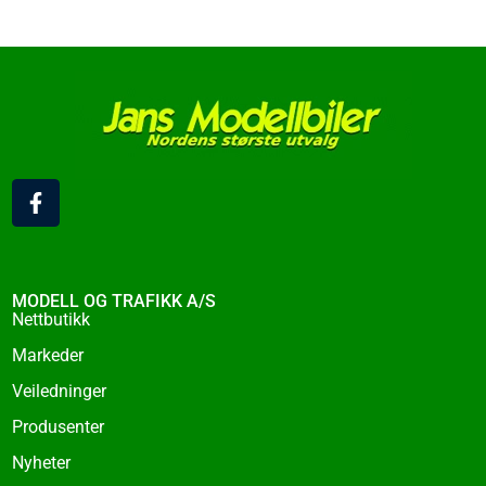
F
a
c
e
b
o
MODELL OG TRAFIKK A/S
o
Nettbutikk
k
Markeder
-
f
Veiledninger
Produsenter
Nyheter