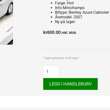
Farge: Hvit
Info:Minichamps
Biltype: Bentley Azure Cabriolet
Årsmodel: 2007
Ny på lager:
kr
600.00
inkl. MVA
Bentley
Tilgjengelighet
6 på lager
Azure
antall
LEGG I HANDLEKURV