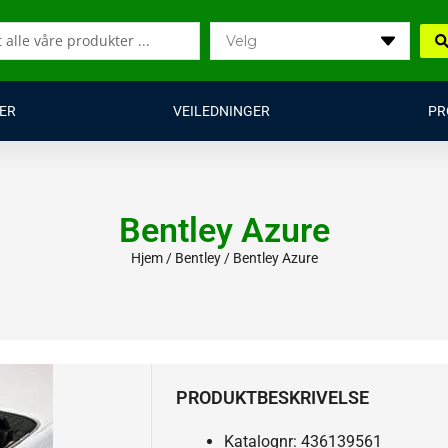
ER
VEILEDNINGER
PR
Bentley Azure
Hjem
/
Bentley
/ Bentley Azure
PRODUKTBESKRIVELSE
Katalognr: 436139561