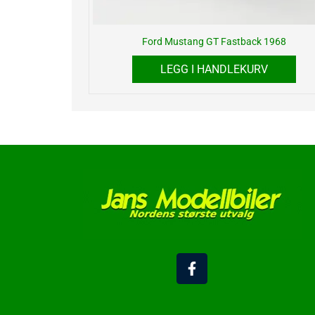
Ford Mustang GT Fastback 1968
LEGG I HANDLEKURV
F
a
c
e
b