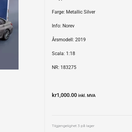
Farge: Metallic Silver
Info: Norev
Årsmodell: 2019
Scala: 1:18
NR: 183275
kr
1,000.00
inkl. MVA
BMW
Tilgjengelighet
3 på lager
330i