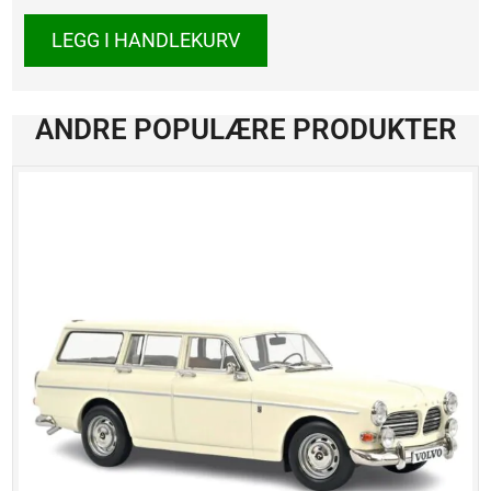
540i
5-
LEGG I HANDLEKURV
Series
Touring
(E34)
1991
ANDRE POPULÆRE PRODUKTER
antall