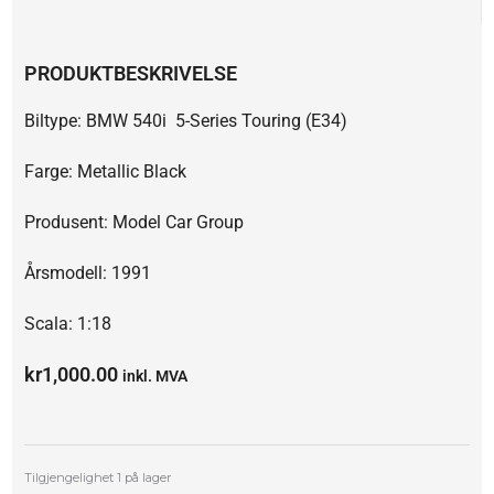
PRODUKTBESKRIVELSE
Biltype: BMW 540i 5-Series Touring (E34)
Farge: Metallic Black
Produsent: Model Car Group
Årsmodell: 1991
Scala: 1:18
kr
1,000.00
inkl. MVA
BMW
Tilgjengelighet
1 på lager