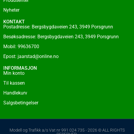
Produsenter
Nyheter
KONTAKT
Postadresse: Bergsbygdaveien 243, 3949 Porsgrunn
Besøksadresse: Bergsbygdaveien 243, 3949 Porsgrunn
Mobil: 99636700
Epost: jaarstad@online.no
INFORMASJON
Min konto
Til kassen
Handlekurv
Salgsbetingelser
Modell og Trafikk a/s Vat nr 991 024 735 - 2026 © ALL RIGHTS