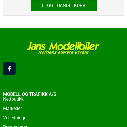
LEGG I HANDLEKURV
F
a
c
e
b
o
MODELL OG TRAFIKK A/S
o
Nettbutikk
k
Markeder
-
f
Veiledninger