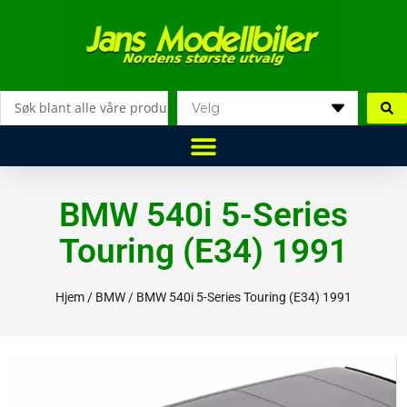
Hopp
rett
til
innholdet
Search
...
BMW 540i 5-Series
Touring (E34) 1991
Hjem
/
BMW
/ BMW 540i 5-Series Touring (E34) 1991