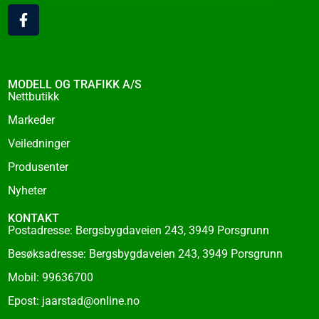
F
a
c
e
b
o
MODELL OG TRAFIKK A/S
o
Nettbutikk
k
Markeder
-
f
Veiledninger
Produsenter
Nyheter
KONTAKT
Postadresse: Bergsbygdaveien 243, 3949 Porsgrunn
Besøksadresse: Bergsbygdaveien 243, 3949 Porsgrunn
Mobil: 99636700
Epost: jaarstad@online.no