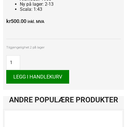
Ny på lager: 2-13
Scala: 1:43
kr
500.00
inkl. MVA
BMW
Tilgjengelighet
2 på lager
700
LS
antall
LEGG I HANDLEKURV
ANDRE POPULÆRE PRODUKTER