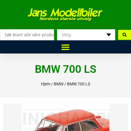
Hopp
rett
til
innholdet
Search
...
BMW 700 LS
Hjem
/
BMW
/ BMW 700 LS