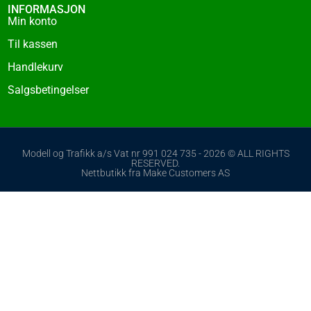
INFORMASJON
Min konto
Til kassen
Handlekurv
Salgsbetingelser
Modell og Trafikk a/s Vat nr 991 024 735 - 2026 © ALL RIGHTS
RESERVED.
Nettbutikk fra Make Customers AS