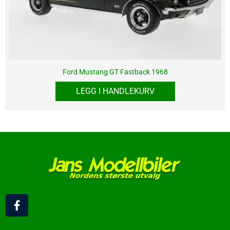
Ford Mustang GT Fastback 1968
LEGG I HANDLEKURV
F
a
c
e