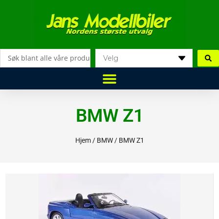
Hopp
rett
til
innholdet
Search
...
BMW Z1
Hjem
/
BMW
/ BMW Z1