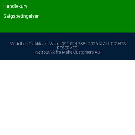
Handlekurv
Salgsbetingelser
Modell og Trafikk a/s Vat nr 991 024 735 - 2026 © ALL RIGHTS
RESERVED.
Nettbutikk fra Make Customers AS