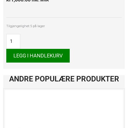
inkl. MVA
BMW
Tilgjengelighet
5 på lager
Z1
antall
LEGG I HANDLEKURV
ANDRE POPULÆRE PRODUKTER