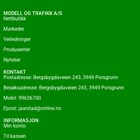
b
o
MODELL OG TRAFIKK A/S
o
Nettbutikk
k
Markeder
-
f
Veiledninger
Produsenter
Nyheter
KONTAKT
Postadresse: Bergsbygdaveien 243, 3949 Porsgrunn
Besøksadresse: Bergsbygdaveien 243, 3949 Porsgrunn
Mobil: 99636700
Epost: jaarstad@online.no
INFORMASJON
Min konto
Til kassen