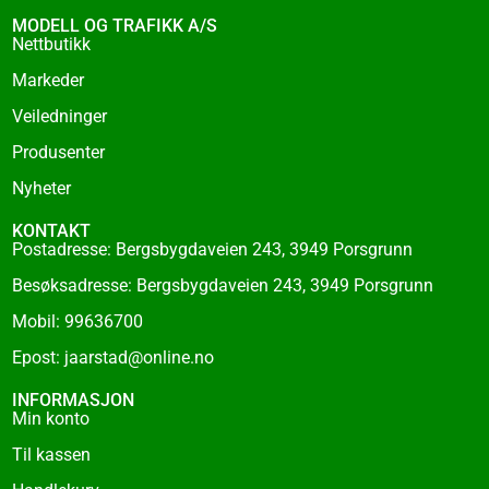
b
o
MODELL OG TRAFIKK A/S
o
Nettbutikk
k
Markeder
-
f
Veiledninger
Produsenter
Nyheter
KONTAKT
Postadresse: Bergsbygdaveien 243, 3949 Porsgrunn
Besøksadresse: Bergsbygdaveien 243, 3949 Porsgrunn
Mobil: 99636700
Epost: jaarstad@online.no
INFORMASJON
Min konto
Til kassen