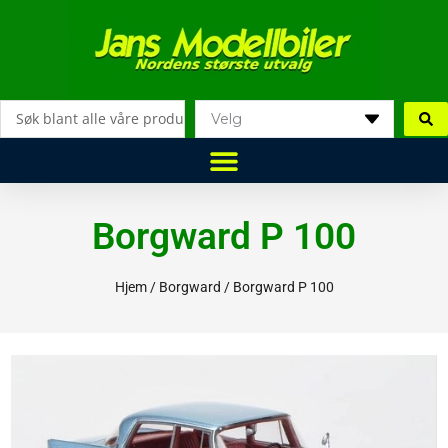
Hopp
rett
til
innholdet
Search
...
Borgward P 100
Hjem
/
Borgward
/ Borgward P 100