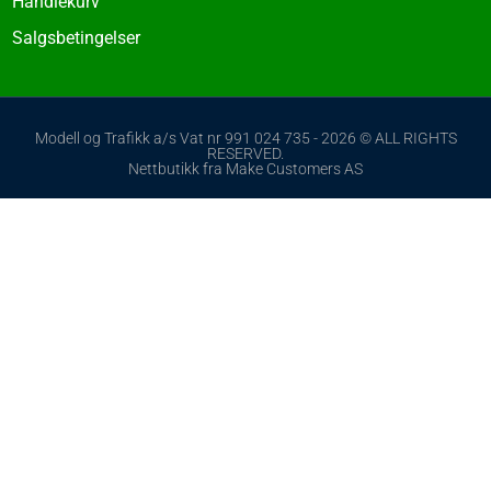
Handlekurv
Salgsbetingelser
Modell og Trafikk a/s Vat nr 991 024 735 - 2026 © ALL RIGHTS
RESERVED.
Nettbutikk fra Make Customers AS