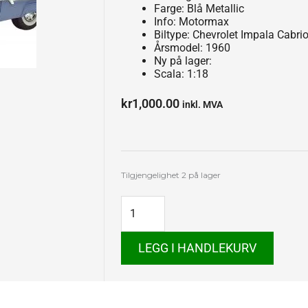
Farge: Blå Metallic
Info: Motormax
Biltype: Chevrolet Impala Cabrio
Årsmodel: 1960
Ny på lager:
Scala: 1:18
kr
1,000.00
inkl. MVA
Chevrolet
Tilgjengelighet
2 på lager
Impala
1960
antall
LEGG I HANDLEKURV