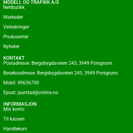
o
MODELL OG TRAFIKK A/S
o
Nettbutikk
k
Markeder
-
f
Veiledninger
Produsenter
Nyheter
KONTAKT
Postadresse: Bergsbygdaveien 243, 3949 Porsgrunn
Besøksadresse: Bergsbygdaveien 243, 3949 Porsgrunn
Mobil: 99636700
Epost: jaarstad@online.no
INFORMASJON
Min konto
Til kassen
Handlekurv