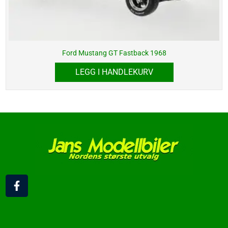
Ford Mustang GT Fastback 1968
LEGG I HANDLEKURV
F
a
c
e
b