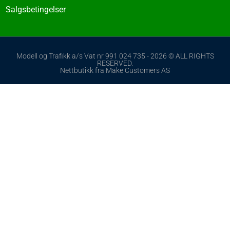
Salgsbetingelser
Modell og Trafikk a/s Vat nr 991 024 735 - 2026 © ALL RIGHTS
RESERVED.
Nettbutikk fra Make Customers AS