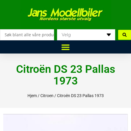
Hopp
rett
til
innholdet
Search
...
Citroën DS 23 Pallas
1973
Hjem
/
Citroen
/ Citroën DS 23 Pallas 1973