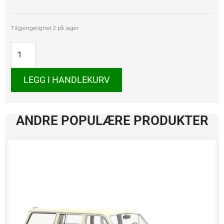
Citroën
Tilgjengelighet
2 på lager
DS
23
Pallas
1973
antall
LEGG I HANDLEKURV
ANDRE POPULÆRE PRODUKTER