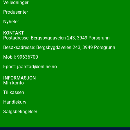
f
Veiledninger
Produsenter
Nyheter
KONTAKT
Postadresse: Bergsbygdaveien 243, 3949 Porsgrunn
Besøksadresse: Bergsbygdaveien 243, 3949 Porsgrunn
Mobil: 99636700
Epost: jaarstad@online.no
INFORMASJON
Min konto
Til kassen
Handlekurv
Salgsbetingelser