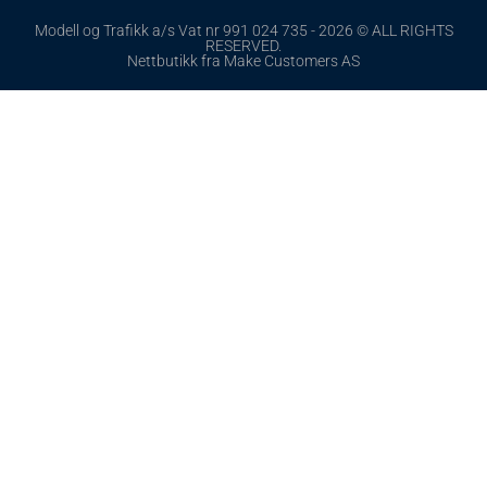
Modell og Trafikk a/s Vat nr 991 024 735 - 2026 © ALL RIGHTS
RESERVED.
Nettbutikk fra Make Customers AS