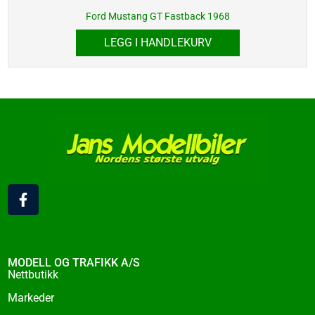
Ford Mustang GT Fastback 1968
LEGG I HANDLEKURV
F
a
c
e
b
o
MODELL OG TRAFIKK A/S
o
Nettbutikk
k
Markeder
-