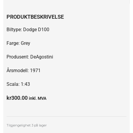
PRODUKTBESKRIVELSE
Biltype: Dodge D100
Farge: Grey
Produsent: DeAgostini
Årsmodell: 1971
Scala: 1:43
kr
300.00
inkl. MVA
Dodge
Tilgjengelighet
3 på lager
D100