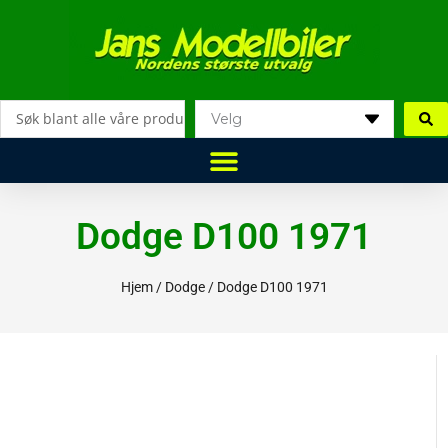
Hopp
rett
til
innholdet
Search
...
Dodge D100 1971
Hjem
/
Dodge
/ Dodge D100 1971