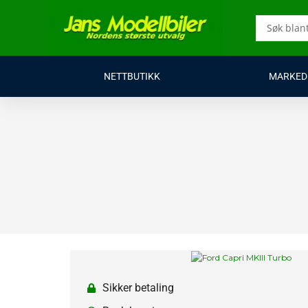
Hopp
rett
Search
til
...
innholdet
NETTBUTIKK
MARKED
Sikker betaling