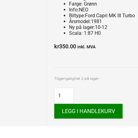
Farge: Grønn
Info:NEO
Biltype:Ford Capri MK III Turbo
Årsmodel:1981
Ny på lager:10-12
Scala: 1:87 H0
kr
350.00
inkl. MVA
Ford
Tilgjengelighet
2 på lager
Capri
MK
III
Turbo
antall
LEGG I HANDLEKURV