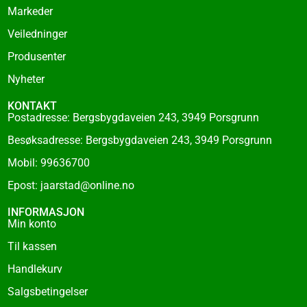
k
Markeder
-
f
Veiledninger
Produsenter
Nyheter
KONTAKT
Postadresse: Bergsbygdaveien 243, 3949 Porsgrunn
Besøksadresse: Bergsbygdaveien 243, 3949 Porsgrunn
Mobil: 99636700
Epost: jaarstad@online.no
INFORMASJON
Min konto
Til kassen
Handlekurv
Salgsbetingelser