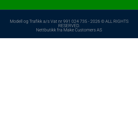
Modell og Trafikk a/s Vat nr 991 024 735 - 2026 © ALL RIGHTS
RESERVED.
Nettbutikk fra Make Customers AS