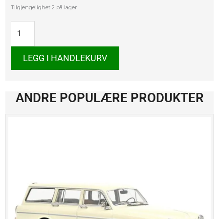
Ford
Tilgjengelighet
2 på lager
Mustang
GTD
2025
antall
LEGG I HANDLEKURV
ANDRE POPULÆRE PRODUKTER