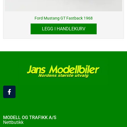
Ford Mustang GT Fastback 1968
LEGG I HANDLEKURV
F
a
c
e
b
o
MODELL OG TRAFIKK A/S
o
Nettbutikk