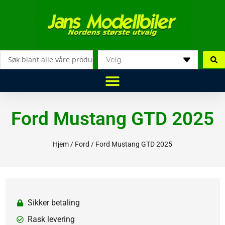
Hopp
rett
til
innholdet
Search
...
Ford Mustang GTD 2025
Hjem
/
Ford
/ Ford Mustang GTD 2025
Sikker betaling
Rask levering