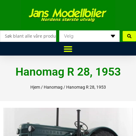
Hopp
rett
til
innholdet
Search
...
Hanomag R 28, 1953
Hjem
/
Hanomag
/ Hanomag R 28, 1953