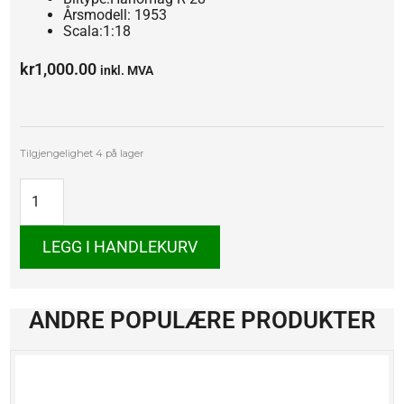
Årsmodell: 1953
Scala:1:18
kr
1,000.00
inkl. MVA
Hanomag
Tilgjengelighet
4 på lager
R
28,
1953
antall
LEGG I HANDLEKURV
ANDRE POPULÆRE PRODUKTER