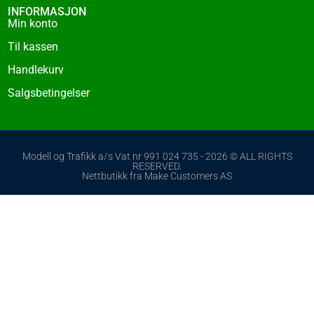
INFORMASJON
Min konto
Til kassen
Handlekurv
Salgsbetingelser
Modell og Trafikk a/s Vat nr 991 024 735 - 2026 © ALL RIGHTS
RESERVED.
Nettbutikk fra Make Customers AS