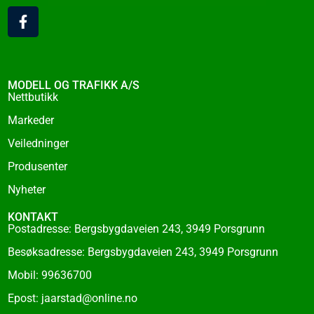
F
a
c
e
b
o
MODELL OG TRAFIKK A/S
o
Nettbutikk
k
Markeder
-
f
Veiledninger
Produsenter
Nyheter
KONTAKT
Postadresse: Bergsbygdaveien 243, 3949 Porsgrunn
Besøksadresse: Bergsbygdaveien 243, 3949 Porsgrunn
Mobil: 99636700
Epost: jaarstad@online.no