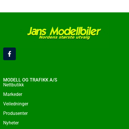
F
a
c
e
b
o
MODELL OG TRAFIKK A/S
o
Nettbutikk
k
Markeder
-
f
Veiledninger
Produsenter
Nyheter