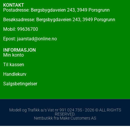
KONTAKT
Postadresse: Bergsbygdaveien 243, 3949 Porsgrunn
Besøksadresse: Bergsbygdaveien 243, 3949 Porsgrunn
Mobil: 99636700
Epost: jaarstad@online.no
INFORMASJON
Min konto
Til kassen
Handlekurv
Salgsbetingelser
Modell og Trafikk a/s Vat nr 991 024 735 - 2026 © ALL RIGHTS
RESERVED.
Nettbutikk fra Make Customers AS