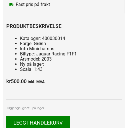
Fast pris på frakt
PRODUKTBESKRIVELSE
Katalognr: 400030014
Farge: Grønn
Info:Minichamps
Biltype: Jaguar Racing F1F1
Årsmodel: 2003
Ny på lager:
Scala: 1:43
kr
500.00
inkl. MVA
Jaguar
Tilgjengelighet
1 på lager
Racing
F1
LEGG I HANDLEKURV
2003