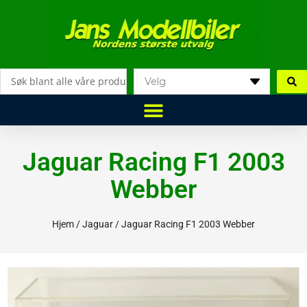
Hopp
rett
til
innholdet
Search
...
Jaguar Racing F1 2003
Webber
Hjem
/
Jaguar
/ Jaguar Racing F1 2003 Webber