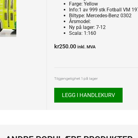
Farge: Yellow
Info:1 av 999 stk Fotball VM 19
Biltype: Mercedes-Benz 0302
Årsmodel:
Ny på lager: 7-12
Scala: 1:160
kr
250.00
inkl. MVA
Mercedes-
Tilgjengelighet
1 på lager
Benz
0302
LEGG I HANDLEKURV
(LHD)
antall