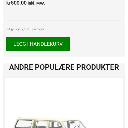
kr
500.00
inkl. MVA
Mercedes-
Tilgjengelighet
1 på lager
Benz
230CE
LEGG I HANDLEKURV
(W123)
antall
ANDRE POPULÆRE PRODUKTER