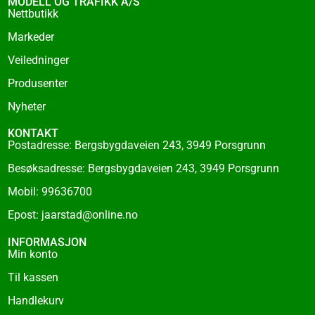
MODELL OG TRAFIKK A/S
o
Nettbutikk
k
Markeder
-
f
Veiledninger
Produsenter
Nyheter
KONTAKT
Postadresse: Bergsbygdaveien 243, 3949 Porsgrunn
Besøksadresse: Bergsbygdaveien 243, 3949 Porsgrunn
Mobil: 99636700
Epost: jaarstad@online.no
INFORMASJON
Min konto
Til kassen
Handlekurv