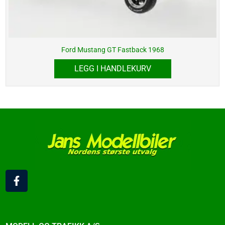
Ford Mustang GT Fastback 1968
LEGG I HANDLEKURV
F
a
c
e
b
o