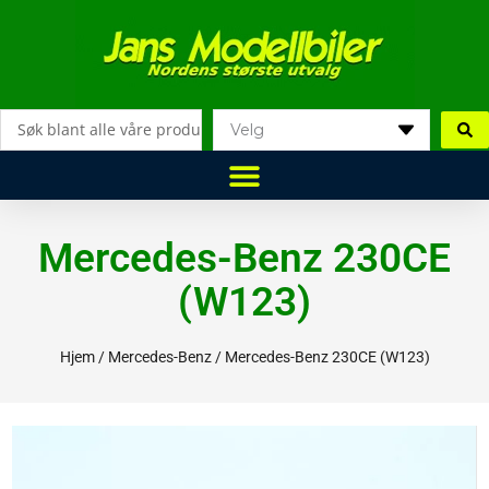
Hopp
rett
til
innholdet
Search
...
Mercedes-Benz 230CE
(W123)
Hjem
/
Mercedes-Benz
/ Mercedes-Benz 230CE (W123)