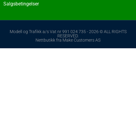
Salgsbetingelser
Modell og Trafikk a/s Vat nr 991 024 735 - 2026 © ALL RIGHTS
RESERVED.
Nettbutikk fra Make Customers AS