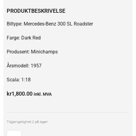
PRODUKTBESKRIVELSE
Biltype: Mercedes-Benz 300 SL Roadster
Farge: Dark Red
Produsent: Minichamps
Årsmodell: 1957
Scala: 1:18
kr
1,800.00
inkl. MVA
Mercedes-
Tilgjengelighet
2 på lager
Benz
300