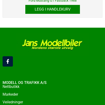
Ford Mustang GT Fastback 1968
LEGG I HANDLEKURV
F
a
c
e
b
o
MODELL OG TRAFIKK A/S
o
Nettbutikk
k
Markeder
-
f
Veiledninger