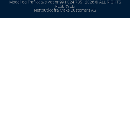
Modell og Trafikk a/s Vat nr 991 024 735 - 2026 © ALL RIGHTS
RESERVED.
Nettbutikk fra Make Customers AS