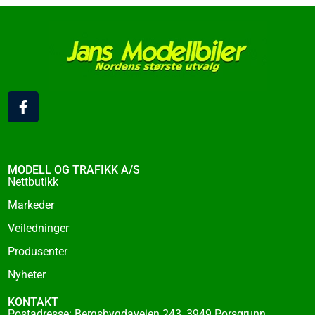
F
a
c
e
b
o
MODELL OG TRAFIKK A/S
o
Nettbutikk
k
Markeder
-
f
Veiledninger
Produsenter
Nyheter
KONTAKT
Postadresse: Bergsbygdaveien 243, 3949 Porsgrunn