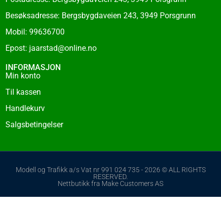
Besøksadresse: Bergsbygdaveien 243, 3949 Porsgrunn
Mobil: 99636700
Epost: jaarstad@online.no
INFORMASJON
Min konto
Til kassen
Handlekurv
Salgsbetingelser
Modell og Trafikk a/s Vat nr 991 024 735 - 2026 © ALL RIGHTS
RESERVED.
Nettbutikk fra Make Customers AS