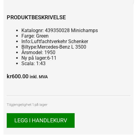
PRODUKTBESKRIVELSE
Katalognr: 439350028 Minichamps
Farge: Green
Info:Luftfachtverkehr Schenker
Biltype:Mercedes-Benz L 3500
Årsmodel: 1950
Ny på lager:6-11
Scala: 1:43
kr
600.00
inkl. MVA
Mercedes-
Tilgjengelighet
1 på lager
Benz
L3500
LEGG I HANDLEKURV
antall