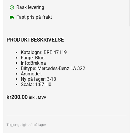
Rask levering
Fast pris på frakt
PRODUKTBESKRIVELSE
Katalognr: BRE 47119
Farge: Blue
Info:Brekina
Biltype: Mercedes-Benz LA 322
Årsmodel:
Ny på lager: 3-13
Scala: 1:87 H0
kr
200.00
inkl. MVA
Mercedes-
Tilgjengelighet
1 på lager
Benz