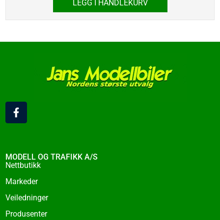
LEGG I HANDLEKURV
F
a
c
e
b
o
MODELL OG TRAFIKK A/S
o
Nettbutikk
k
Markeder
-
f
Veiledninger
Produsenter