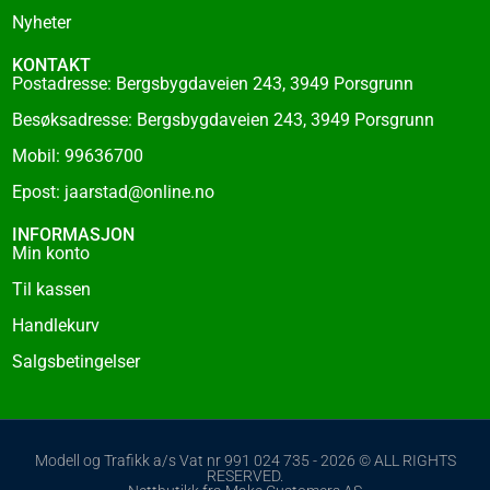
Nyheter
KONTAKT
Postadresse: Bergsbygdaveien 243, 3949 Porsgrunn
Besøksadresse: Bergsbygdaveien 243, 3949 Porsgrunn
Mobil: 99636700
Epost: jaarstad@online.no
INFORMASJON
Min konto
Til kassen
Handlekurv
Salgsbetingelser
Modell og Trafikk a/s Vat nr 991 024 735 - 2026 © ALL RIGHTS
RESERVED.