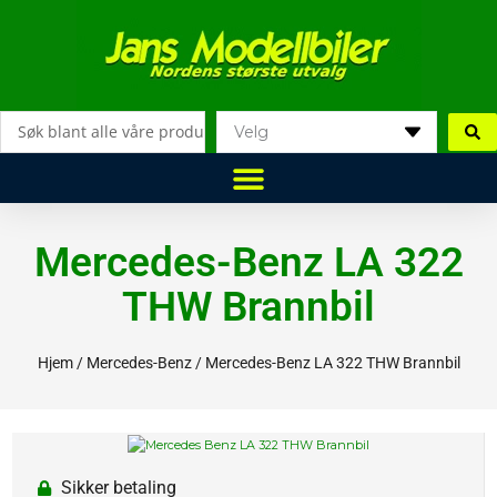
Hopp
rett
til
innholdet
Search
...
Mercedes-Benz LA 322
THW Brannbil
Hjem
/
Mercedes-Benz
/ Mercedes-Benz LA 322 THW Brannbil
Sikker betaling