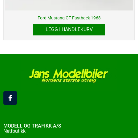
Ford Mustang GT Fastback 1968
LEGG I HANDLEKURV
F
a
c
e
b
o
MODELL OG TRAFIKK A/S
o
Nettbutikk
k