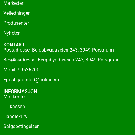
Markeder
-
f
Veiledninger
Produsenter
Nyheter
KONTAKT
Postadresse: Bergsbygdaveien 243, 3949 Porsgrunn
Besøksadresse: Bergsbygdaveien 243, 3949 Porsgrunn
Mobil: 99636700
Epost: jaarstad@online.no
INFORMASJON
Min konto
Til kassen
Handlekurv
Salgsbetingelser