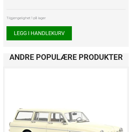
MV
Tilgjengelighet
1 på lager
Augusta
750
LEGG I HANDLEKURV
Sport
antall
ANDRE POPULÆRE PRODUKTER