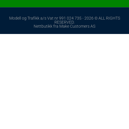
Modell og Trafikk a/s Vat nr 991 024 735 - 2026 © ALL RIGHTS
RESERVED.
Nettbutikk fra Make Customers AS