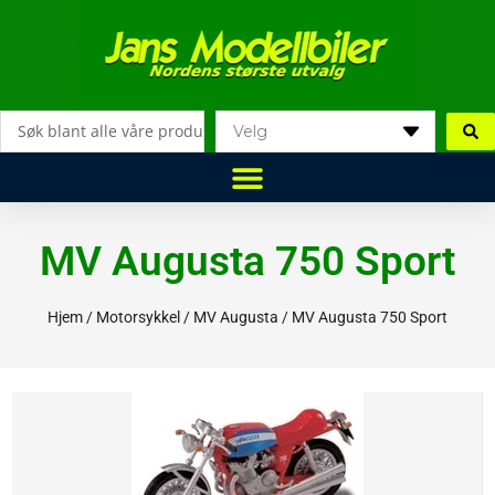
Hopp
rett
til
innholdet
Search
...
MV Augusta 750 Sport
Hjem
/
Motorsykkel
/
MV Augusta
/ MV Augusta 750 Sport