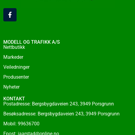
F
a
c
e
b
o
MODELL OG TRAFIKK A/S
o
Nettbutikk
k
Markeder
-
f
Veiledninger
Produsenter
Nyheter
KONTAKT
Postadresse: Bergsbygdaveien 243, 3949 Porsgrunn
Besøksadresse: Bergsbygdaveien 243, 3949 Porsgrunn
Mobil: 99636700
Epost: jaarstad@online.no