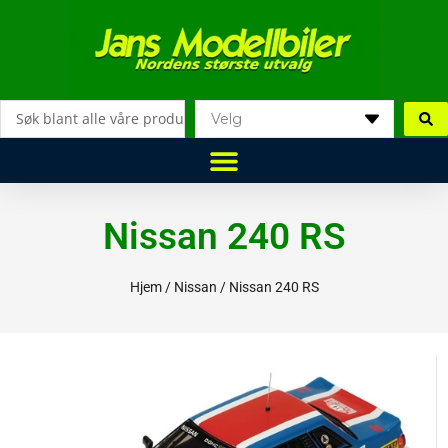
Hopp
rett
til
innholdet
Search
...
Nissan 240 RS
Hjem
/
Nissan
/ Nissan 240 RS