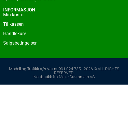
INFORMASJON
Min konto
Til kassen
Handlekurv
Salgsbetingelser
Modell og Trafikk a/s Vat nr 991 024 735 - 2026 © ALL RIGHTS
RESERVED.
Nettbutikk fra Make Customers AS