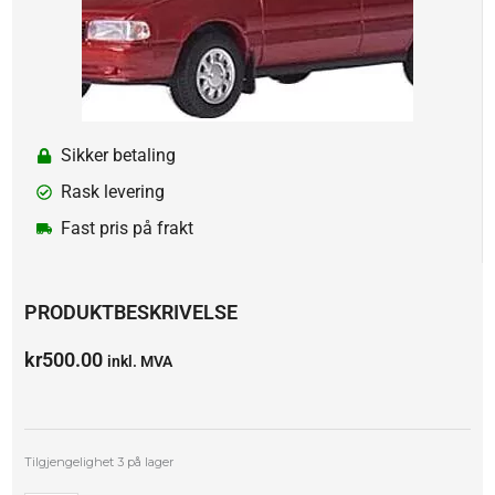
Sikker betaling
Rask levering
Fast pris på frakt
PRODUKTBESKRIVELSE
kr
500.00
inkl. MVA
Nissan
Tilgjengelighet
3 på lager
Sunny