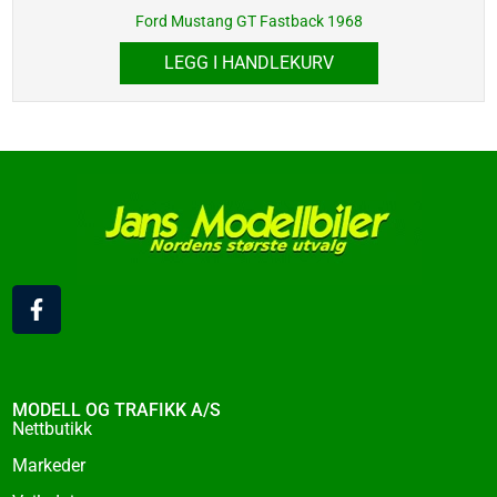
Ford Mustang GT Fastback 1968
LEGG I HANDLEKURV
F
a
c
e
b
o
MODELL OG TRAFIKK A/S
o
Nettbutikk
k
Markeder
-
f