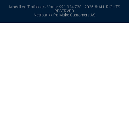
Modell og Trafikk a/s Vat nr 991 024 735 - 2026 © ALL RIGHTS
RESERVED.
Nettbutikk fra Make Customers AS