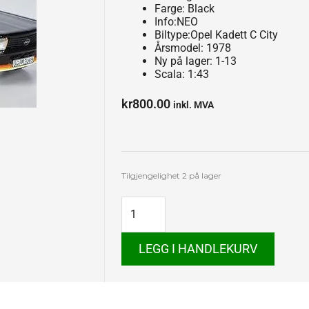
Farge: Black
Info:NEO
Biltype:Opel Kadett C City
Årsmodel: 1978
Ny på lager: 1-13
Scala: 1:43
kr
800.00
inkl. MVA
Opel
Tilgjengelighet
2 på lager
Kadett
C
City
antall
LEGG I HANDLEKURV