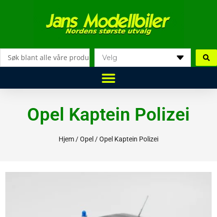
Hopp
rett
til
innholdet
Search
...
Opel Kaptein Polizei
Hjem
/
Opel
/ Opel Kaptein Polizei