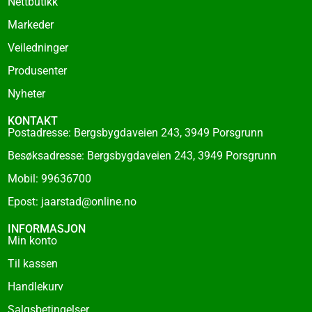
o
Nettbutikk
k
Markeder
-
f
Veiledninger
Produsenter
Nyheter
KONTAKT
Postadresse: Bergsbygdaveien 243, 3949 Porsgrunn
Besøksadresse: Bergsbygdaveien 243, 3949 Porsgrunn
Mobil: 99636700
Epost: jaarstad@online.no
INFORMASJON
Min konto
Til kassen
Handlekurv
Salgsbetingelser