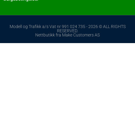
Modell og Trafikk a/s Vat nr 991 024 735 - 2026 © ALL RIGHTS
RESERVED.
Nettbutikk fra Make Customers AS