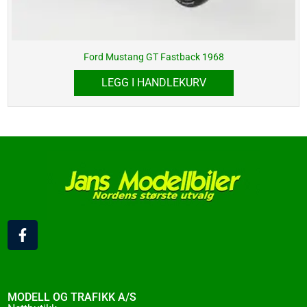
Ford Mustang GT Fastback 1968
LEGG I HANDLEKURV
F
a
c
e
b
o
MODELL OG TRAFIKK A/S