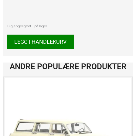
Opel
Tilgjengelighet
1 på lager
Kaptein
Polizei
LEGG I HANDLEKURV
antall
ANDRE POPULÆRE PRODUKTER