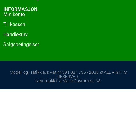
INFORMASJON
Min konto
Til kassen
Handlekurv
Salgsbetingelser
Modell og Trafikk a/s Vat nr 991 024 735 - 2026 © ALL RIGHTS
RESERVED.
Nettbutikk fra Make Customers AS