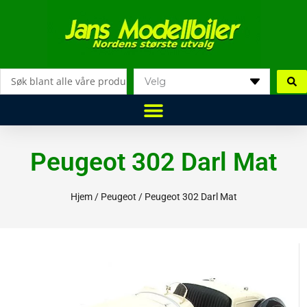
Hopp
rett
til
innholdet
Search
...
Peugeot 302 Darl Mat
Hjem
/
Peugeot
/ Peugeot 302 Darl Mat