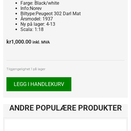
Farge: Black/white
Info:Norev
Biltype:Peugeot 302 Darl Mat
Årsmodel: 1937
Ny på lager: 4-13
Scala: 1:18
kr
1,000.00
inkl. MVA
Peugeot
Tilgjengelighet
1 på lager
302
Darl
LEGG I HANDLEKURV
Mat
antall
ANDRE POPULÆRE PRODUKTER