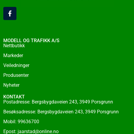
F
a
c
e
b
o
MODELL OG TRAFIKK A/S
o
Nettbutikk
k
Markeder
-
f
Veiledninger
Produsenter
Nyheter
KONTAKT
Postadresse: Bergsbygdaveien 243, 3949 Porsgrunn
Besøksadresse: Bergsbygdaveien 243, 3949 Porsgrunn
Mobil: 99636700
Epost: jaarstad@online.no