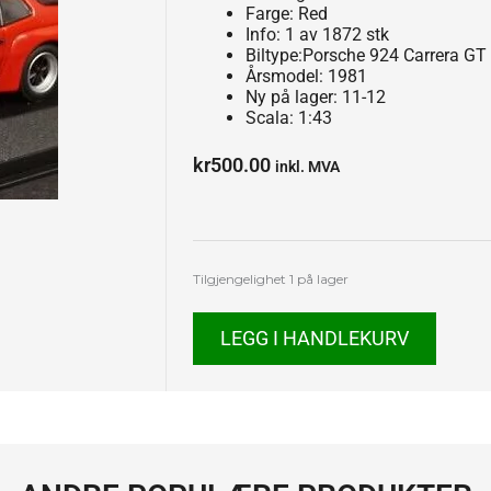
Farge: Red
Info: 1 av 1872 stk
Biltype:Porsche 924 Carrera GT
Årsmodel: 1981
Ny på lager: 11-12
Scala: 1:43
kr
500.00
inkl. MVA
Porsche
Tilgjengelighet
1 på lager
924
Carrera
LEGG I HANDLEKURV
GT
antall