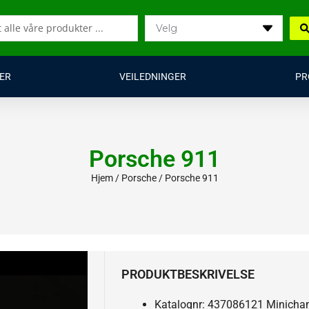
ER
VEILEDNINGER
PR
Porsche 911
Hjem
/
Porsche
/ Porsche 911
PRODUKTBESKRIVELSE
Katalognr: 437086121 Minich