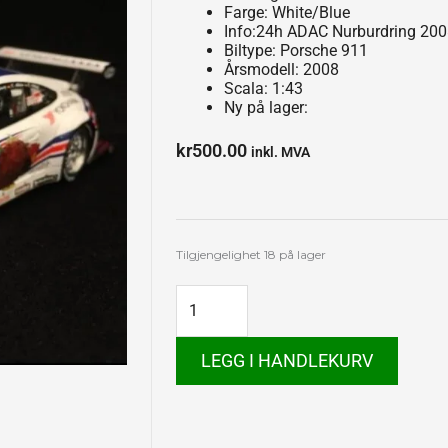
Farge: White/Blue
Info:24h ADAC Nurburdring 20
Biltype: Porsche 911
Årsmodell: 2008
Scala: 1:43
Ny på lager:
kr
500.00
inkl. MVA
Porsche
Tilgjengelighet
18 på lager
911
antall
LEGG I HANDLEKURV