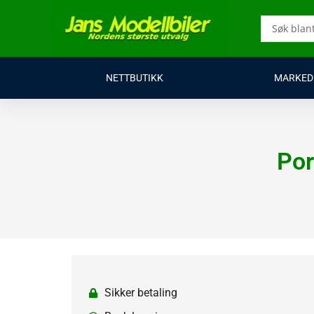
Hopp
rett
Search
til
...
innholdet
NETTBUTIKK
MARKED
Por
Sikker betaling