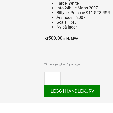
Farge: White
Info:24h Le Mans 2007
Biltype: Porsche 911 GT3 RSR
Årsmodell: 2007
Scala: 1:43
Ny på lager:
kr
500.00
inkl. MVA
Porsche
Tilgjengelighet
3 på lager
911
GT3
RSR
Le
Mans
LEGG I HANDLEKURV
2007
antall