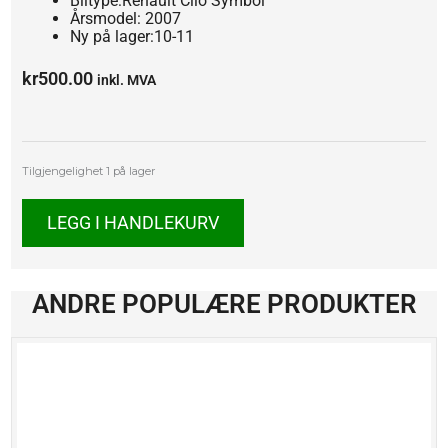
Biltype:Renault Clio Symbol
Årsmodel: 2007
Ny på lager:10-11
kr
500.00
inkl. MVA
Renault
Tilgjengelighet
1 på lager
Clio
Symbol
LEGG I HANDLEKURV
antall
ANDRE POPULÆRE PRODUKTER