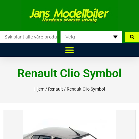
Hopp
rett
til
innholdet
Search
...
Renault Clio Symbol
Hjem
/
Renault
/ Renault Clio Symbol