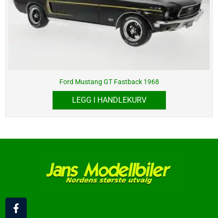
Ford Mustang GT Fastback 1968
LEGG I HANDLEKURV
F
a