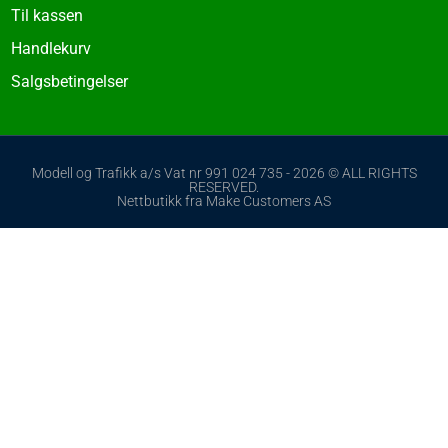
Til kassen
Handlekurv
Salgsbetingelser
Modell og Trafikk a/s Vat nr 991 024 735 - 2026 © ALL RIGHTS
RESERVED.
Nettbutikk fra Make Customers AS