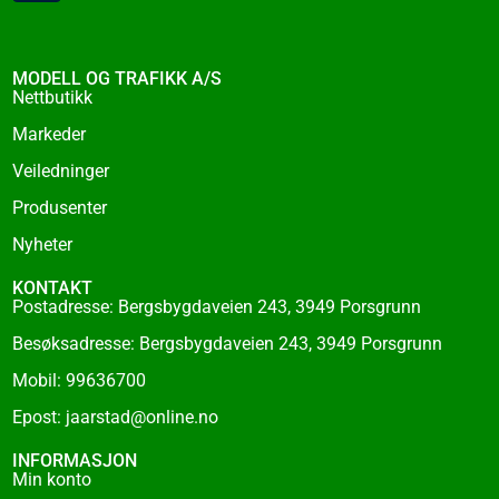
c
e
b
o
MODELL OG TRAFIKK A/S
o
Nettbutikk
k
Markeder
-
f
Veiledninger
Produsenter
Nyheter
KONTAKT
Postadresse: Bergsbygdaveien 243, 3949 Porsgrunn
Besøksadresse: Bergsbygdaveien 243, 3949 Porsgrunn
Mobil: 99636700
Epost: jaarstad@online.no
INFORMASJON
Min konto