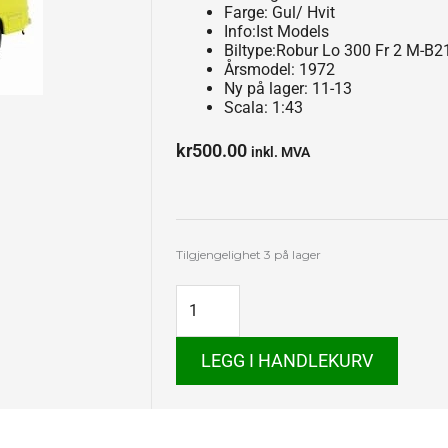
Farge: Gul/ Hvit
Info:Ist Models
Biltype:Robur Lo 300 Fr 2 M-B2
Årsmodel: 1972
Ny på lager: 11-13
Scala: 1:43
kr
500.00
inkl. MVA
Robur
Tilgjengelighet
3 på lager
LO
3000
Fr
2
M-
LEGG I HANDLEKURV
B
21
antall