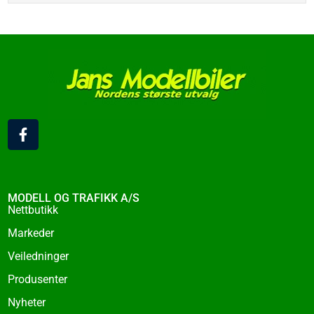
F
a
c
e
b
o
MODELL OG TRAFIKK A/S
o
Nettbutikk
k
Markeder
-
f
Veiledninger
Produsenter
Nyheter