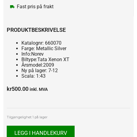
Fast pris på frakt
PRODUKTBESKRIVELSE
Katalognr: 660070
Farge: Metallic Silver
Info:Norev
Biltype:Tata Xenon XT
Årsmodel:2009
Ny på lager: 7-12
Scala: 1:43
kr
500.00
inkl. MVA
TATA
Tilgjengelighet
1 på lager
Xenon
XT
LEGG I HANDLEKURV
antall