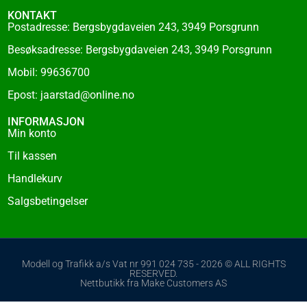
KONTAKT
Postadresse: Bergsbygdaveien 243, 3949 Porsgrunn
Besøksadresse: Bergsbygdaveien 243, 3949 Porsgrunn
Mobil: 99636700
Epost: jaarstad@online.no
INFORMASJON
Min konto
Til kassen
Handlekurv
Salgsbetingelser
Modell og Trafikk a/s Vat nr 991 024 735 - 2026 © ALL RIGHTS
RESERVED.
Nettbutikk fra Make Customers AS