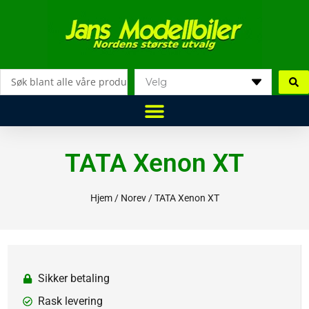
Hopp
rett
til
innholdet
Search
...
TATA Xenon XT
Hjem
/
Norev
/ TATA Xenon XT
Sikker betaling
Rask levering