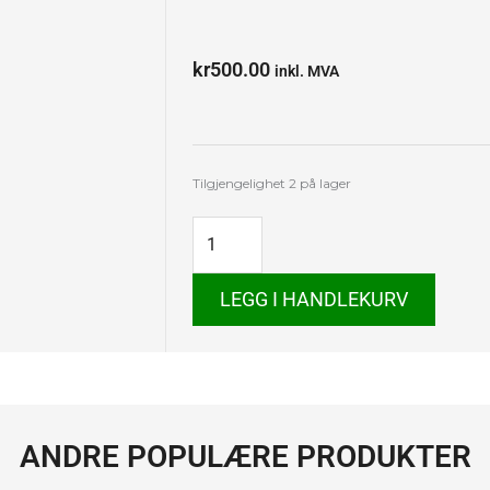
kr
500.00
inkl. MVA
Trabant
Tilgjengelighet
2 på lager
601
S
Limousine,
1980
antall
LEGG I HANDLEKURV
ANDRE POPULÆRE PRODUKTER