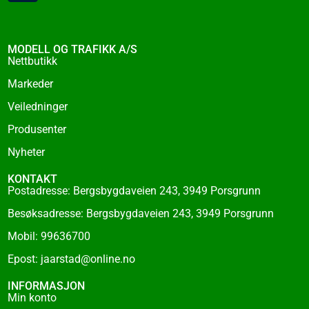
c
e
b
o
MODELL OG TRAFIKK A/S
o
Nettbutikk
k
Markeder
-
f
Veiledninger
Produsenter
Nyheter
KONTAKT
Postadresse: Bergsbygdaveien 243, 3949 Porsgrunn
Besøksadresse: Bergsbygdaveien 243, 3949 Porsgrunn
Mobil: 99636700
Epost: jaarstad@online.no
INFORMASJON
Min konto