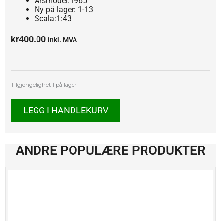
Årsmodel:1965
Ny på lager: 1-13
Scala:1:43
kr
400.00
inkl. MVA
UAZ
Tilgjengelighet
1 på lager
3909
antall
LEGG I HANDLEKURV
ANDRE POPULÆRE PRODUKTER