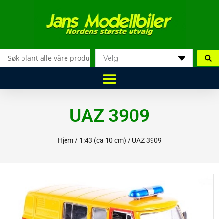
Hopp
rett
til
innholdet
Search
...
UAZ 3909
Hjem
/
1:43 (ca 10 cm)
/ UAZ 3909