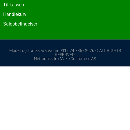
Til kassen
Handlekurv
Salgsbetingelser
Modell og Trafikk a/s Vat nr 991 024 735 - 2026 © ALL RIGHTS
RESERVED.
Nettbutikk fra Make Customers AS