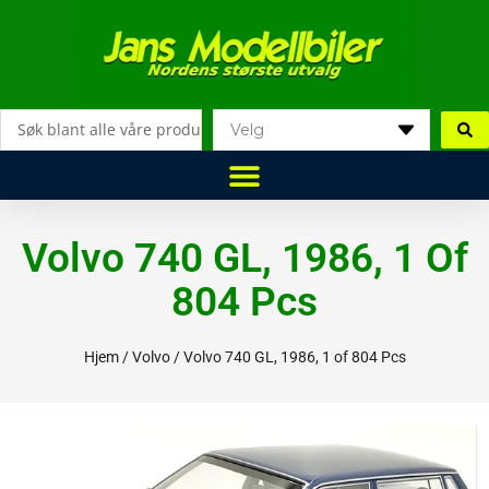
Hopp
rett
til
innholdet
Search
...
Volvo 740 GL, 1986, 1 Of
804 Pcs
Hjem
/
Volvo
/ Volvo 740 GL, 1986, 1 of 804 Pcs