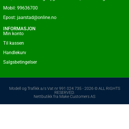
Mobil: 99636700
Epost: jaarstad@online.no
INFORMASJON
Min konto
Til kassen
Handlekurv
Salgsbetingelser
Modell og Trafikk a/s Vat nr 991 024 735 - 2026 © ALL RIGHTS
RESERVED.
Nettbutikk fra Make Customers AS