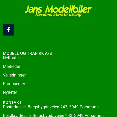
F
a
c
e
b
o
MODELL OG TRAFIKK A/S
o
Nettbutikk
k
Markeder
-
f
Veiledninger
Produsenter
Nyheter
KONTAKT
Postadresse: Bergsbygdaveien 243, 3949 Porsgrunn
Besøksadresse: Bergsbygdaveien 243, 3949 Porsgrunn