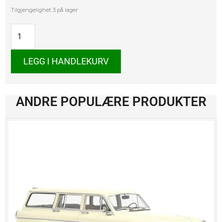
VW
Tilgjengelighet
3 på lager
T5
antall
LEGG I HANDLEKURV
ANDRE POPULÆRE PRODUKTER