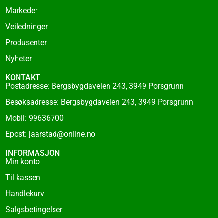
k
Markeder
-
f
Veiledninger
Produsenter
Nyheter
KONTAKT
Postadresse: Bergsbygdaveien 243, 3949 Porsgrunn
Besøksadresse: Bergsbygdaveien 243, 3949 Porsgrunn
Mobil: 99636700
Epost: jaarstad@online.no
INFORMASJON
Min konto
Til kassen
Handlekurv
Salgsbetingelser