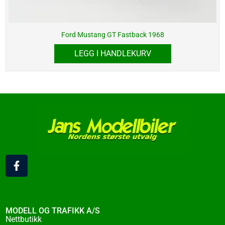
Ford Mustang GT Fastback 1968
LEGG I HANDLEKURV
F
a
c
e
b
o
MODELL OG TRAFIKK A/S
o
Nettbutikk