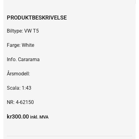
PRODUKTBESKRIVELSE
Biltype: VW T5
Farge: White
Info. Cararama
Årsmodell:
Scala: 1:43
NR: 4-62150
kr
300.00
inkl. MVA