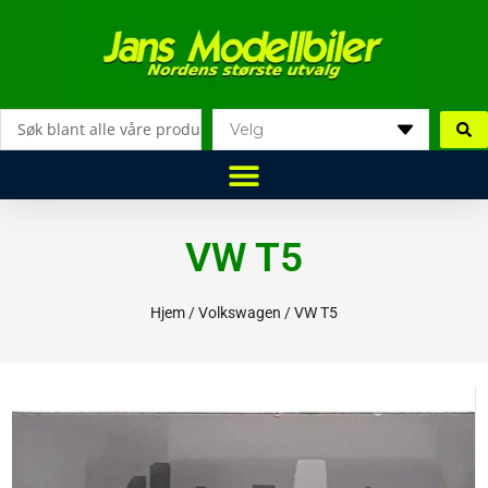
Hopp
rett
til
innholdet
Search
...
VW T5
Hjem
/
Volkswagen
/ VW T5