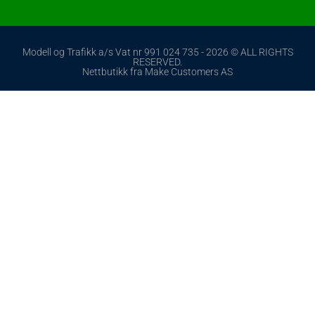
Modell og Trafikk a/s Vat nr 991 024 735 - 2026 © ALL RIGHTS
RESERVED.
Nettbutikk fra Make Customers AS