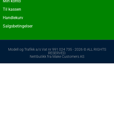
Min konto
Til kassen
Handlekurv
Salgsbetingelser
Modell og Trafikk a/s Vat nr 991 024 735 - 2026 © ALL RIGHTS
RESERVED.
Nettbutikk fra Make Customers AS