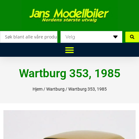
Hopp
rett
til
innholdet
Search
...
Wartburg 353, 1985
Hjem
/
Wartburg
/ Wartburg 353, 1985