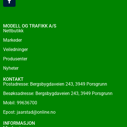
a
c
e
b
o
MODELL OG TRAFIKK A/S
o
Nettbutikk
k
Markeder
-
f
Veiledninger
Produsenter
Nyheter
KONTAKT
Postadresse: Bergsbygdaveien 243, 3949 Porsgrunn
Besøksadresse: Bergsbygdaveien 243, 3949 Porsgrunn
Mobil: 99636700
Epost: jaarstad@online.no
INFORMASJON