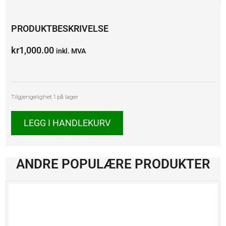
PRODUKTBESKRIVELSE
kr
1,000.00
inkl. MVA
Wartburg
Tilgjengelighet
1 på lager
353,
1985
LEGG I HANDLEKURV
antall
ANDRE POPULÆRE PRODUKTER