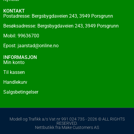
KONTAKT
Postadresse: Bergsbygdaveien 243, 3949 Porsgrunn
Besøksadresse: Bergsbygdaveien 243, 3949 Porsgrunn
Mobil: 99636700
Epost: jaarstad@online.no
INFORMASJON
Min konto
Til kassen
Handlekurv
Salgsbetingelser
Modell og Trafikk a/s Vat nr 991 024 735 - 2026 © ALL RIGHTS
RESERVED.
Nettbutikk fra Make Customers AS