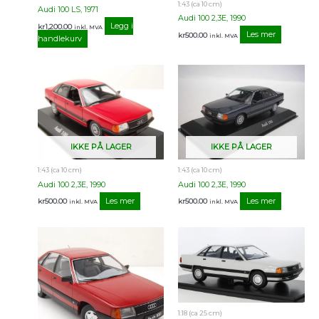
1:43 (ca 10 cm)
Audi 100 LS, 1971
Audi 100 2,3E, 1990
Legg i
kr
1,200.00
inkl. MVA
Les mer
kr
500.00
inkl. MVA
handlekurv
IKKE PÅ LAGER
IKKE PÅ LAGER
1:43 (ca 10 cm)
1:43 (ca 10 cm)
Audi 100 2,3E, 1990
Audi 100 2,3E, 1990
Les mer
Les mer
kr
500.00
kr
500.00
inkl. MVA
inkl. MVA
1:18 (ca 25 cm)