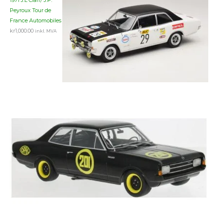
1971 J.L Clarr/ J.P.
Peyroux Tour de
France Automobiles
kr
1,000.00
inkl. MVA