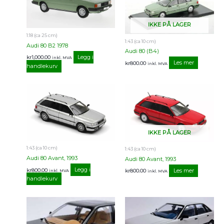
IKKE PÅ LAGER
1:18 (ca 25 cm)
1:43 (ca 10 cm)
Audi 80 B2 1978
Audi 80 (B4)
Legg i
kr
1,000.00
inkl. MVA
Les mer
kr
800.00
inkl. MVA
handlekurv
IKKE PÅ LAGER
1:43 (ca 10 cm)
1:43 (ca 10 cm)
Audi 80 Avant, 1993
Audi 80 Avant, 1993
Legg i
kr
800.00
Les mer
kr
800.00
inkl. MVA
inkl. MVA
handlekurv