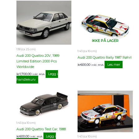
IKKE PÅ LAGER
1:18 (ca 25 cm)
1:43 (ca 10 cm)
Audi 200 Quattro 20V, 1989
Audi 200 Quattro Rally 1987 Røhrl
Limited Edition 2000 Pcs
Les mer
kr
600.00
inkl. MVA
Worldwide
Legg i
kr
1,700.00
inkl. MVA
handlekurv
1:43 (ca 10 cm)
Audi 200 Quattro Test Car, 1988
Legg i
kr
600.00
1:43 (ca 10 cm)
inkl. MVA