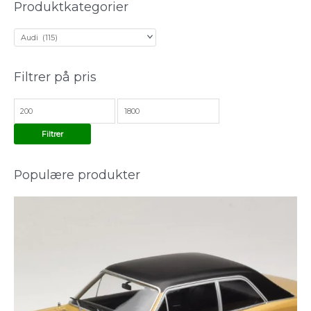
Produktkategorier
t
p
p
t
r
r
e
i
i
r
s
s
:
Filtrer på pris
Filtrer
Populære produkter