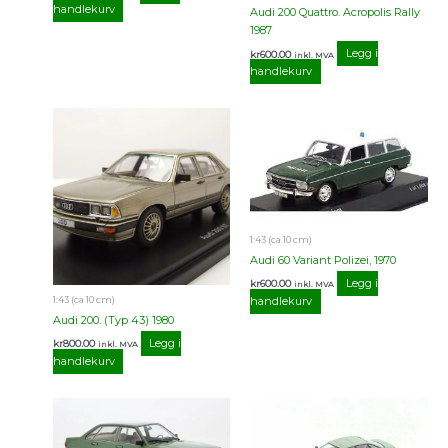
handlekurv
Audi 200 Quattro. Acropolis Rally
1987
Legg i
kr
600.00
inkl. MVA
handlekurv
1:43 (ca 10 cm)
Audi 60 Variant Polizei, 1970
Legg i
kr
600.00
inkl. MVA
1:43 (ca 10 cm)
handlekurv
Audi 200. (Typ 43) 1980
Legg i
kr
800.00
inkl. MVA
handlekurv