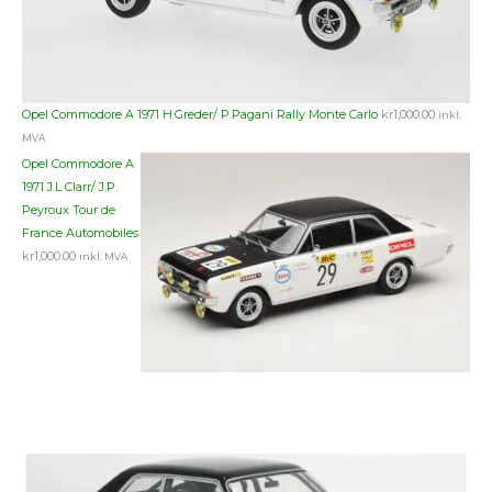
Opel Commodore A 1971 H.Greder/ P.Pagani Rally Monte Carlo
kr
1,000.00
inkl.
MVA
Opel Commodore A
1971 J.L Clarr/ J.P.
Peyroux Tour de
France Automobiles
kr
1,000.00
inkl. MVA