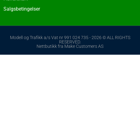
Salgsbetingelser
Modell og Trafikk a/s Vat nr 991 024 735 - 2026 © ALL RIGHTS
RESERVED.
Nettbutikk fra Make Customers AS