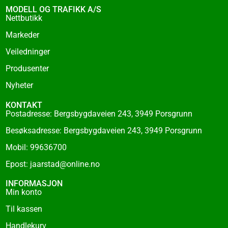
o
MODELL OG TRAFIKK A/S
o
Nettbutikk
k
Markeder
-
f
Veiledninger
Produsenter
Nyheter
KONTAKT
Postadresse: Bergsbygdaveien 243, 3949 Porsgrunn
Besøksadresse: Bergsbygdaveien 243, 3949 Porsgrunn
Mobil: 99636700
Epost: jaarstad@online.no
INFORMASJON
Min konto
Til kassen
Handlekurv