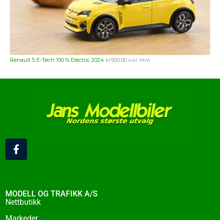
Renault 5 E-Tech 100 % Electric 2024
kr
500.00
inkl. MVA
F
a
c
e
b
o
MODELL OG TRAFIKK A/S
o
Nettbutikk
k
Markeder