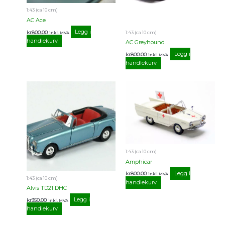
1:43 (ca 10 cm)
AC Ace
Legg i
kr
800.00
1:43 (ca 10 cm)
inkl. MVA
handlekurv
AC Greyhound
Legg i
kr
800.00
inkl. MVA
handlekurv
1:43 (ca 10 cm)
Amphicar
Legg i
kr
800.00
inkl. MVA
1:43 (ca 10 cm)
handlekurv
Alvis TD21 DHC
Legg i
kr
350.00
inkl. MVA
handlekurv