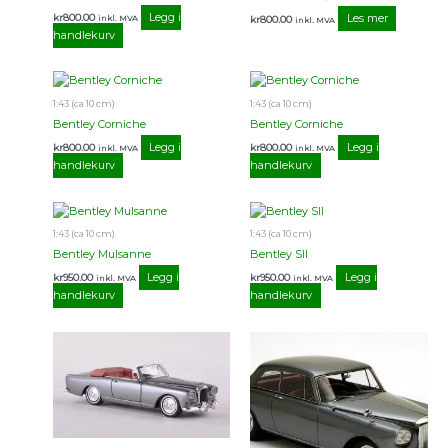
Legg i
kr
800.00
Les mer
kr
800.00
inkl. MVA
inkl. MVA
handlekurv
1:43 (ca 10 cm)
1:43 (ca 10 cm)
Bentley Corniche
Bentley Corniche
Legg i
Legg i
kr
800.00
kr
800.00
inkl. MVA
inkl. MVA
handlekurv
handlekurv
1:43 (ca 10 cm)
1:43 (ca 10 cm)
Bentley Mulsanne
Bentley SII
Legg i
Legg i
kr
950.00
kr
950.00
inkl. MVA
inkl. MVA
handlekurv
handlekurv