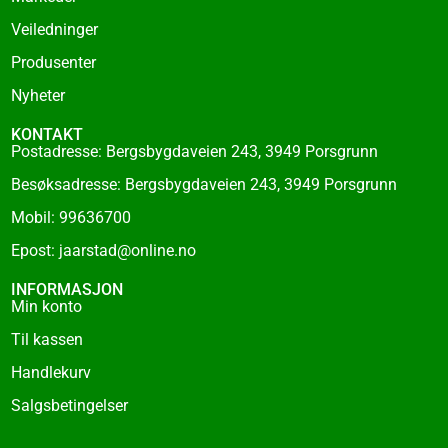
-
f
Veiledninger
Produsenter
Nyheter
KONTAKT
Postadresse: Bergsbygdaveien 243, 3949 Porsgrunn
Besøksadresse: Bergsbygdaveien 243, 3949 Porsgrunn
Mobil: 99636700
Epost: jaarstad@online.no
INFORMASJON
Min konto
Til kassen
Handlekurv
Salgsbetingelser