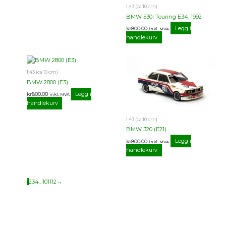
1:43 (ca 10 cm)
BMW 530i Touring E34, 1992
Legg i
kr
800.00
inkl. MVA
handlekurv
1:43 (ca 10 cm)
BMW 2800 (E3)
Legg i
kr
800.00
inkl. MVA
handlekurv
1:43 (ca 10 cm)
BMW 320 (E21)
Legg i
kr
800.00
inkl. MVA
handlekurv
1
2
3
4
…
10
11
12
→