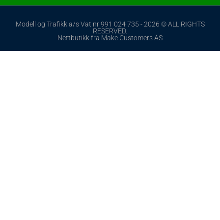
Modell og Trafikk a/s Vat nr 991 024 735 - 2026 © ALL RIGHTS
RESERVED.
Nettbutikk fra Make Customers AS