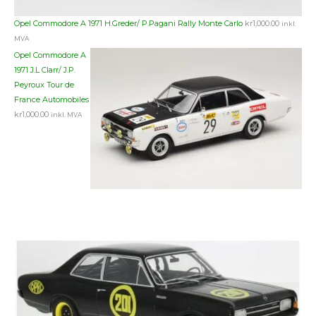
Opel Commodore A 1971 H.Greder/ P.Pagani Rally Monte Carlo
kr
1,000.00
inkl.
MVA
Opel Commodore A
1971 J.L Clarr/ J.P.
Peyroux Tour de
France Automobiles
kr
1,000.00
inkl. MVA