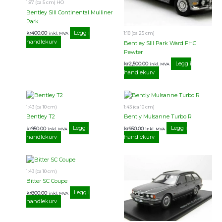
1:87 (ca 5 cm) HO
Bentley SIII Continental Mulliner
Park
Legg i
kr
400.00
1:18 (ca 25 cm)
inkl. MVA
handlekurv
Bentley SIII Park Ward FHC
Pewter
Legg i
kr
2,500.00
inkl. MVA
handlekurv
1:43 (ca 10 cm)
1:43 (ca 10 cm)
Bentley T2
Bently Mulsanne Turbo R
Legg i
Legg i
kr
950.00
kr
950.00
inkl. MVA
inkl. MVA
handlekurv
handlekurv
1:43 (ca 10 cm)
Bitter SC Coupe
Legg i
kr
800.00
inkl. MVA
handlekurv